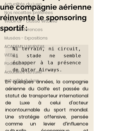
Actualités du Luxe
une compagnie aérienne
Nos recettes préférées
réinvente le sponsoring
Webinar - classe virtuelle
sportif :
Visio-conférences
Musées - Expositions
ACADEMY LUXURYTAIL
Ni terrain, ni circuit, 
WEB3
ni stade ne semble 
échapper à la présence 
Podcast
de Qatar Airways.
Actualités du Luxe
actualité du luxe
En quelques années, la compagnie 
aérienne du Golfe est passée du 
statut de transporteur international 
de Luxe à celui d'acteur 
incontournable du sport mondial. 
Une stratégie offensive, pensée 
comme un levier d’influence 
culturelle, économique et 