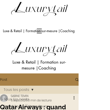
Luxe & Retail | Formation sur-mesure |Coaching
Luxe & Retail
|
Formation sur-
mesure
|Coaching
Post
Tous les posts
SABINE TEMIN
Tous les posts
5 sept. 2025
3 min de lecture
Qatar Airways : quand
Retail Tours // Store Tours