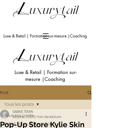
Luxe & Retail | Formation sur-mesure |Coaching
Luxe & Retail
|
Formation sur-
mesure
|Coaching
Post
Tous les posts
SABINE TEMIN
Tous les posts
28 janv. 2021
2 min de lecture
Pop-Up Store Kylie Skin
Retail Tours // Store Tours