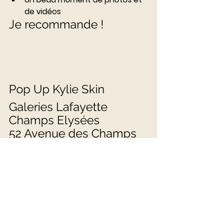
de vidéos
Je recommande ! 
Pop Up Kylie Skin
Galeries Lafayette 
Champs Elysées
52 Avenue des Champs 
Elysées, 75008 Paris
Du 25 janvier au 16 février 
Expérience client
customer experience
Beauté
Store Tour
POPUP
Instagramable
Instagram
Cosmetics
Champs Elysées
Galeries Lafayette Champs Elysées
Waoo effect
Kylie Jenner
Kylie Skin
Kylie Cosmetics
Vegan