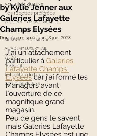
Actualités du Luxe
by Kylie Jenner aux
Nos recettes préférées
Galeries Lafayette
Webinar - classe virtuelle
Champs Elysées
Visio-conférences
Dernière mise à jour :
13 juin 2023
Musées - Expositions
ACADEMY LUXURYTAIL
J'ai un attachement 
WEB3
particulier à 
Galeries 
Podcast
Lafayette Champs 
Actualités du Luxe
Elysées
 car j'ai formé les 
actualité du luxe
Managers avant 
l'ouverture de ce 
magnifique grand 
magasin. 
Peu de gens le savent, 
mais Galeries Lafayette 
Champs Elysées est une 