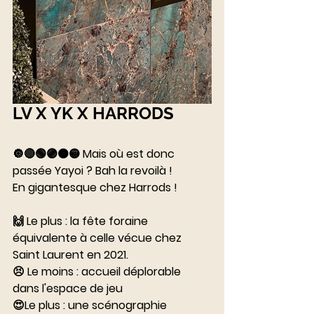
LV X YK X HARRODS
🔘🔴🟢🟣🟠🟡 Mais où est donc 
passée Yayoi ? Bah la revoilà ! 
En gigantesque chez Harrods ! 
⠀⠀⠀⠀⠀⠀⠀⠀⠀
🙌 Le plus : la fête foraine 
équivalente à celle vécue chez 
Saint Laurent en 2021. 
😣 Le moins : accueil déplorable 
dans l'espace de jeu
😍Le plus : une scénographie 