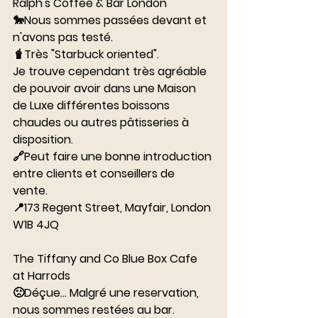
Ralph's Coffee & Bar London
🐎Nous sommes passées devant et 
n'avons pas testé. 
🧋Très "Starbuck oriented". 
Je trouve cependant très agréable 
de pouvoir avoir dans une Maison 
de Luxe différentes boissons 
chaudes ou autres pâtisseries à 
disposition. 
🔗Peut faire une bonne introduction 
entre clients et conseillers de 
vente. 
📍173 Regent Street, Mayfair, London 
W1B 4JQ
⠀⠀⠀⠀⠀⠀⠀⠀⠀
The Tiffany and Co Blue Box Cafe 
at Harrods
🙁Déçue... Malgré une reservation, 
nous sommes restées au bar. 