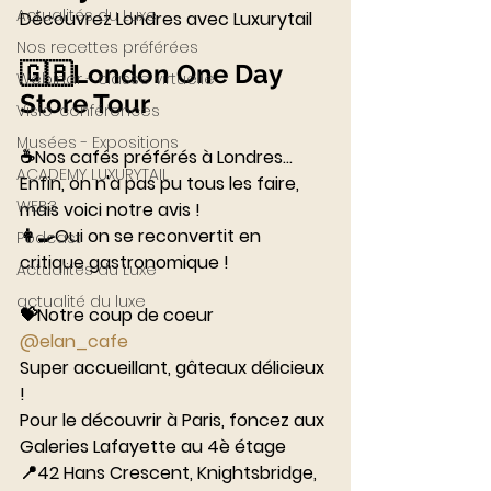
Actualités du Luxe
Découvrez Londres avec Luxurytail
Nos recettes préférées
🇬🇧London One Day 
Webinar - classe virtuelle
Store Tour 
Visio-conférences
⠀⠀⠀⠀⠀⠀⠀⠀⠀
Musées - Expositions
☕️Nos cafés préférés à Londres... 
ACADEMY LUXURYTAIL
Enfin, on n'a pas pu tous les faire, 
WEB3
mais voici notre avis ! 
👩‍🍳Oui on se reconvertit en 
Podcast
critique gastronomique ! 
Actualités du Luxe
⠀⠀⠀⠀⠀⠀⠀⠀⠀
actualité du luxe
💝Notre coup de coeur 
@elan_cafe
Super accueillant, gâteaux délicieux 
! 
Pour le découvrir à Paris, foncez aux 
Galeries Lafayette au 4è étage 
📍42 Hans Crescent, Knightsbridge, 