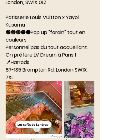
London, SW1X 0LZ
⠀⠀⠀⠀⠀⠀⠀⠀⠀
Patisserie Louis Vuitton x Yayoi 
Kusama
🟢🔵🔴🟡🟠Pop up "forain" tout en 
couleurs 
Personnel pas du tout accueillant. 
On préfère LV Dream à Paris ! 
📍Harrods
87-135 Brompton Rd, London SW1X 
7XL