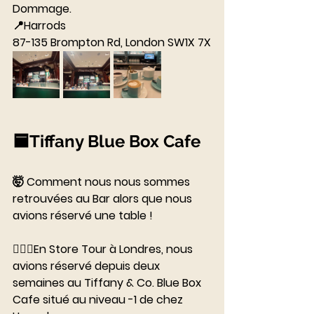
Dommage. 
📍Harrods
87-135 Brompton Rd, London SW1X 7X
🟦Tiffany Blue Box Cafe
⠀⠀⠀⠀⠀⠀⠀⠀⠀
🤯 Comment nous nous sommes 
retrouvées au Bar alors que nous 
avions réservé une table ! 
⠀⠀⠀⠀⠀⠀⠀⠀⠀
💂🏼‍♂️En Store Tour à Londres, nous 
avions réservé depuis deux 
semaines au Tiffany & Co. Blue Box 
Cafe situé au niveau -1 de chez 