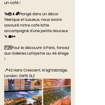
un café ! 
⠀⠀⠀⠀⠀⠀⠀⠀⠀
🦄🎂🌷🌈Plongé dans un décor 
féerique et luxueux, nous avons 
savouré notre cafe latte 
accompagné d'une petite douceur.
🍡🧁🍬
⠀⠀⠀⠀⠀⠀⠀⠀⠀
🇫🇷Pour le découvrir à Paris, foncez 
aux Galeries Lafayette au 4è étage 
! 
⠀⠀⠀⠀⠀⠀⠀⠀⠀
📍42 Hans Crescent, Knightsbridge, 
London, SW1X 0LZ