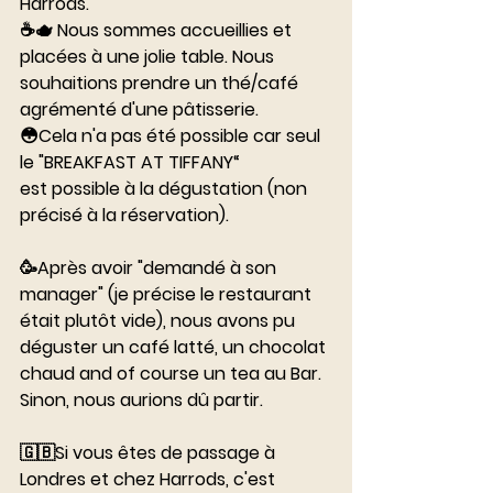
Harrods. 
☕️🫖 Nous sommes accueillies et 
placées à une jolie table. Nous 
souhaitions prendre un thé/café 
agrémenté d'une pâtisserie.
😳Cela n'a pas été possible car seul 
le "BREAKFAST AT TIFFANY“
est possible à la dégustation (non 
précisé à la réservation). 
⠀⠀⠀⠀⠀⠀⠀⠀⠀
🥳Après avoir "demandé à son 
manager" (je précise le restaurant 
était plutôt vide), nous avons pu 
déguster un café latté, un chocolat 
chaud and of course un tea au Bar. 
Sinon, nous aurions dû partir.
⠀⠀⠀⠀⠀⠀⠀⠀⠀
🇬🇧Si vous êtes de passage à 
Londres et chez Harrods, c'est 