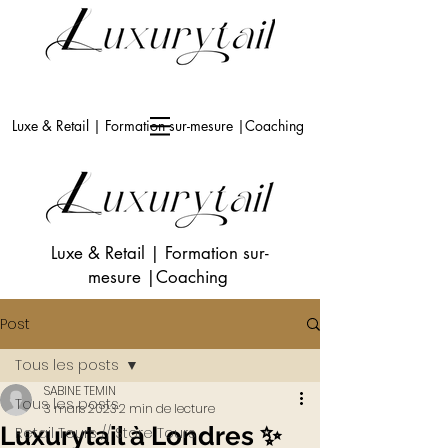
Luxe & Retail | Formation sur-mesure |Coaching
Luxe & Retail
|
Formation sur-
mesure
|Coaching
Post
Tous les posts
SABINE TEMIN
Tous les posts
3 mars 2023
2 min de lecture
Luxurytail à Londres ✨
Retail Tours // Store Tours