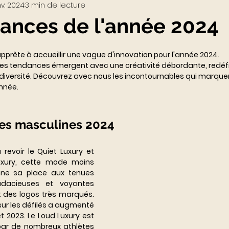
nv. 2024
3 min de lecture
Visio-conférences
Musées - Expositions
ances de l'année 2024
WEB3
Podcast
Actualités du Luxe
actu
apprête à accueillir une vague d'innovation pour l'année 2024.
les tendances émergent avec une créativité débordante, redéfi
diversité. Découvrez avec nous les incontournables qui marquero
nnée.
es masculines 2024
 revoir le Quiet Luxury et 
uxury, cette mode moins 
nne sa place aux tenues 
udacieuses et voyantes 
 des logos très marqués. 
ur les défilés a augmenté 
t 2023. Le Loud Luxury est 
par de nombreux athlètes 