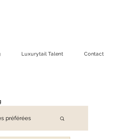
g
Luxurytail Talent
Contact
g
es préférées