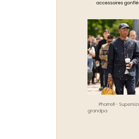
accessoires gonflés,
         Pharrell - Supersize                         Timothée Chalamet - Glossy            Tyler, the creator - Electic 
grandpa