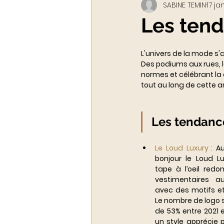
SABINE TEMIN
17 ja
Webinar - classe virtuelle
Les tend
ACADEMY LUXURYTAIL
L'univers de la mode s'
Des podiums aux rues, 
normes et célébrant la 
tout au long de cette a
Les tendanc
Le Loud Luxury 
: 
Au
bonjour le Loud L
tape à l’oeil redo
vestimentaires a
avec des motifs et
Le nombre de logo s
de 53% entre 2021 e
un style apprécie 