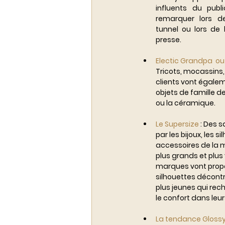
influents du publi
remarquer lors d
tunnel ou lors de 
presse.
Electic Grandpa  ou 
Tricots, mocassins, 
clients vont égalem
objets de famille de 
ou la céramique.
Le Supersize 
: Des 
par les bijoux, les si
accessoires de la 
plus grands et plus
marques vont propo
silhouettes décontr
plus jeunes qui rec
le confort dans leu
La tendance Glossy