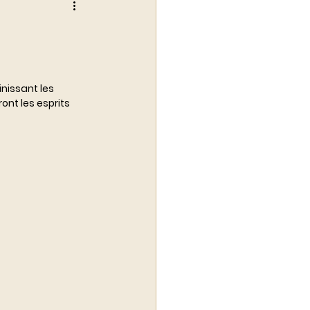
alité du luxe
nissant les 
nt les esprits 