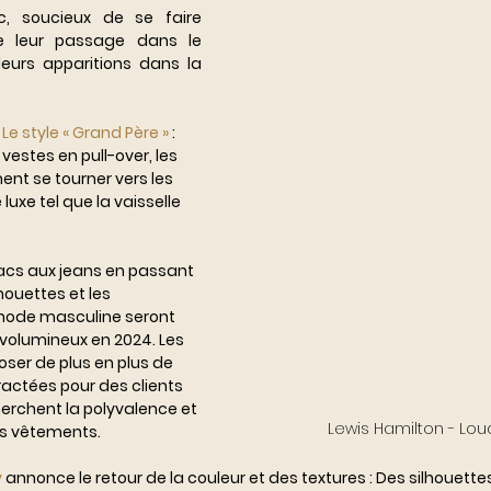
c, soucieux de se faire 
e leur passage dans le 
leurs apparitions dans la 
Le style « Grand Père » 
: 
vestes en pull-over, les 
ent se tourner vers les 
luxe tel que la vaisselle 
sacs aux jeans en passant 
lhouettes et les 
mode masculine seront 
 volumineux en 2024. Les 
ser de plus en plus de 
actées pour des clients 
herchent la polyvalence et 
Lewis Hamilton - Lou
rs vêtements.
 
annonce le retour de la couleur et des textures : Des silhouette