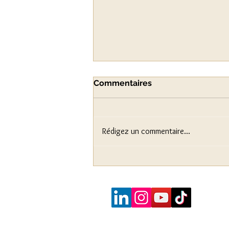
Commentaires
Rédigez un commentaire...
Method dressing : quand la
promotion d'un film passe
par la garde-robe des
acteurs