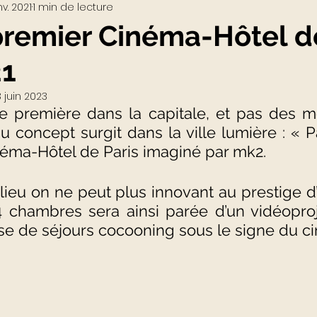
nv. 2021
1 min de lecture
Visio-conférences
Musées - Expositions
premier Cinéma-Hôtel d
21
WEB3
Podcast
Actualités du Luxe
actu
3 juin 2023
e première dans la capitale, et pas des mo
 concept surgit dans la ville lumière : « Pa
néma-Hôtel de Paris imaginé par mk2.
ieu on ne peut plus innovant au prestige d’u
chambres sera ainsi parée d’un vidéoproj
e de séjours cocooning sous le signe du ci