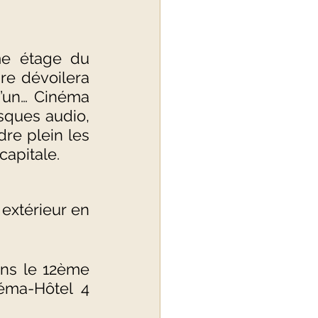
Mais ce n’est pas tout. Autre surprise de taille : le 7ème étage du 
re dévoilera 
’un… Cinéma 
sques audio, 
re plein les 
capitale.
xtérieur en 
ans le 12ème 
éma-Hôtel 4 