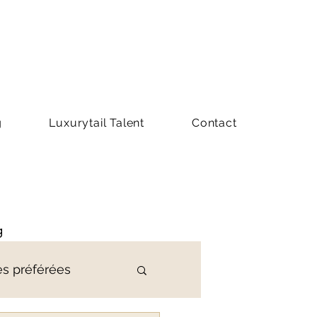
g
Luxurytail Talent
Contact
g
es préférées