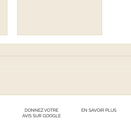
Iris van Herpen : La
Révolution Scientifique de
la Haute Couture
DONNEZ VOTRE
EN SAVOIR PLUS
AVIS SUR GOOGLE