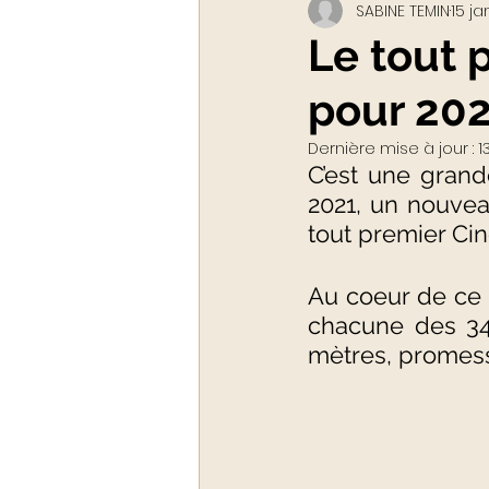
SABINE TEMIN
15 ja
Webinar - classe virtuelle
Le tout 
pour 20
ACADEMY LUXURYTAIL
Dernière mise à jour :
1
C’est une grand
2021, un nouveau
tout premier Ci
Au coeur de ce l
chacune des 34 
mètres, promess