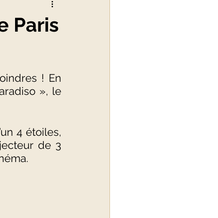
e Paris
alité du luxe
indres ! En 
radiso », le 
n 4 étoiles, 
ecteur de 3 
néma. 