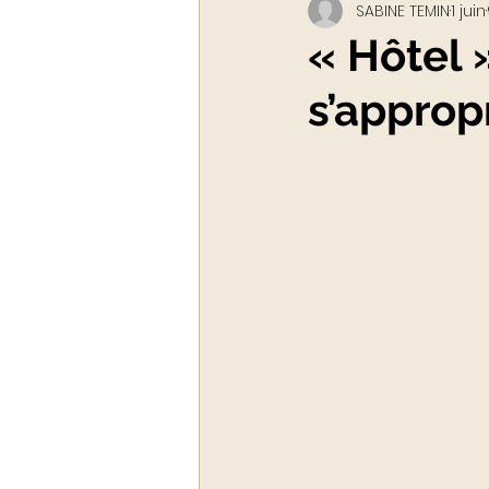
SABINE TEMIN
1 juin
Webinar - classe virtuelle
« Hôtel 
s’appropr
ACADEMY LUXURYTAIL