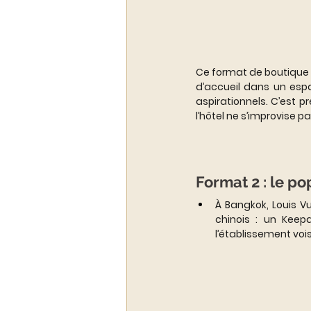
Ce format de boutique ré
d’accueil dans un esp
aspirationnels. C’est p
l’hôtel ne s’improvise p
Format 2 : le po
À Bangkok, Louis V
chinois : un Keep
l’établissement voi