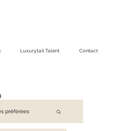
g
Luxurytail Talent
Contact
g
es préférées