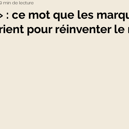
9 min de lecture
Visio-conférences
Musées - Expositions
» : ce mot que les marq
ient pour réinventer le 
WEB3
Podcast
Actualités du Luxe
actu