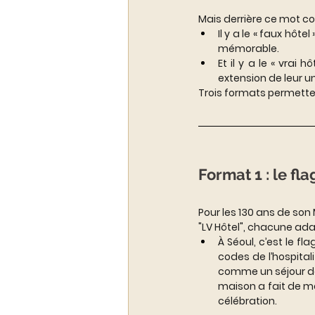
Mais derrière ce mot co
Il y a le « faux hôt
mémorable. 
Et il y a le « vrai
extension de leur u
Trois formats permetten
Format 1 : le fl
Pour les 130 ans de son
"LV Hôtel", chacune adap
À Séoul, c’est le 
codes de l’hospital
comme un séjour dans
maison a fait de m
célébration.