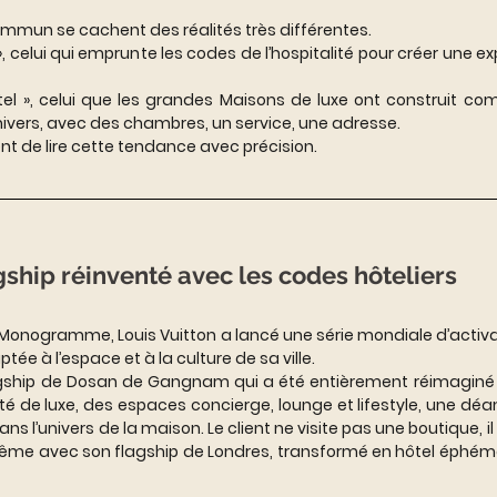
mmun se cachent des réalités très différentes. 
el », celui qui emprunte les codes de l’hospitalité pour créer une e
 hôtel », celui que les grandes Maisons de luxe ont construit co
nivers, avec des chambres, un service, une adresse. 
t de lire cette tendance avec précision.
agship réinventé avec les codes hôteliers
 Monogramme, Louis Vuitton a lancé une série mondiale d’activa
tée à l’espace et à la culture de sa ville. 
flagship de Dosan de Gangnam qui a été entièrement réimaginé :
ité de luxe, des espaces concierge, lounge et lifestyle, une dé
 l’univers de la maison. Le client ne visite pas une boutique, il
ême avec son flagship de Londres, transformé en hôtel éphémèr