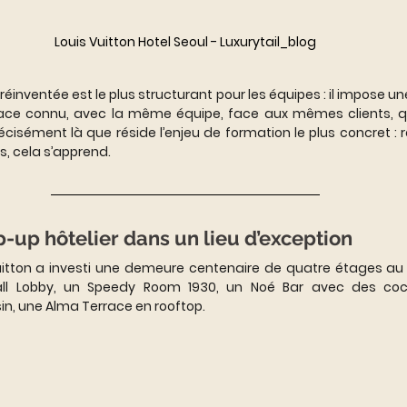
Louis Vuitton Hotel Seoul - Luxurytail_blog
inventée est le plus structurant pour les équipes : il impose un
ace connu, avec la même équipe, face aux mêmes clients, qu’i
récisément là que réside l’enjeu de formation le plus concret :
as, cela s’apprend.
p-up hôtelier dans un lieu d’exception
uitton a investi une demeure centenaire de quatre étages au 
all Lobby, un Speedy Room 1930, un Noé Bar avec des cockt
sin, une Alma Terrace en rooftop.