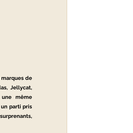
s marques de 
s, Jellycat, 
t une même 
n parti pris 
urprenants, 