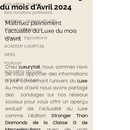
Actualités du Luxe
du mois d'Avril 2024
Nos recettes préférées
Webinar - classe virtuelle
Maîtrisez pleinement 
Visio-conférences
l'actualité du Luxe du mois 
Musées - Expositions
d'avril
ACADEMY LUXURYTAIL
WEB3
Podcast
Chez 
Luxurytail
, nous sommes ravis 
Actualités du Luxe
de vous apporter des informations 
actualité du luxe
à jour concernant l'univers du 
Luxe
. 
Au mois d'avril, nous avons partagé 
des  sondages sur nos réseaux 
sociaux pour vous offrir un aperçu 
exclusif de l'actualité du Luxe 
comme 
L’édition 
Stronger Than 
Diamonds de la Classe G de 
Mercedes-Benz 
avec de vrais 