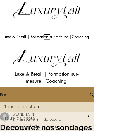
Luxe & Retail | Formation sur-mesure |Coaching
Luxe & Retail
|
Formation sur-
mesure
|Coaching
Post
Tous les posts
SABINE TEMIN
Tous les posts
3 mai 2024
9 min de lecture
Découvrez nos sondages
Retail Tours // Store Tours