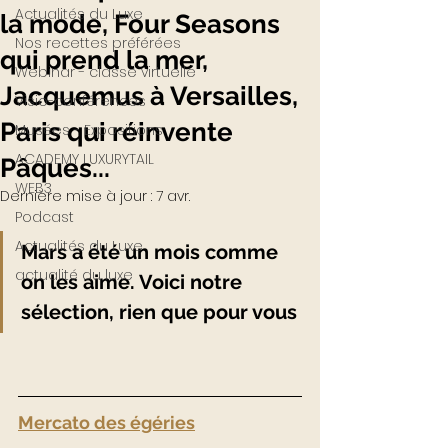
Actualités du Luxe
la mode, Four Seasons
Nos recettes préférées
qui prend la mer,
Webinar - classe virtuelle
Jacquemus à Versailles,
Visio-conférences
Paris qui réinvente
Musées - Expositions
ACADEMY LUXURYTAIL
Pâques...
WEB3
Dernière mise à jour :
7 avr.
Podcast
Actualités du Luxe
Mars a été un mois comme 
actualité du luxe
on les aime. Voici notre 
sélection, rien que pour vous
Mercato des égéries