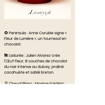
🌻 Peninsula : Anne Coruble signe « 
Fleur de Lumière », un tournesol en 
chocolat.
🌺 Ladurée : Julien Alvarez crée 
l'Œuf Fleur, 8 couches de chocolat 
du noir intense au dulcey, praliné 
cacahuète et sablé breton.
🎈 Cheval Blanc : Maxime Frédéric 
s'envole avec « La Belle Envolée », un 
dirigeable Art Nouveau en chocolat, 
praliné amande-vanille de Tahiti.