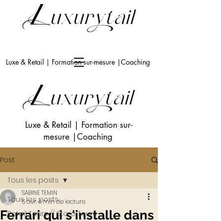
Luxe & Retail | Formation sur-mesure |Coaching
Luxe & Retail
|
Formation sur-
mesure
|Coaching
Post
Tous les posts
SABINE TEMIN
Tous les posts
5 avr.
4 min de lecture
Ferrari qui s'installe dans
Retail Tours // Store Tours