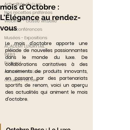
Actualités du Luxe
mois d'Octobre :
Nos recettes préférées
L'Élégance au rendez-
Webinar - classe virtuelle
vous
Visio-conférences
Musées - Expositions
Le mois d'octobre apporte une 
ACADEMY LUXURYTAIL
pléiade de nouvelles passionnantes 
WEB3
dans le monde du luxe. De 
Podcast
collaborations caritatives à des 
lancements de produits innovants, 
Actualités du Luxe
en passant par des partenariats 
actualité du luxe
sportifs de renom, voici un aperçu 
des actualités qui animent le mois 
d'octobre.
Octobre Rose : Le Luxe 