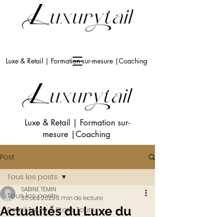
Luxe & Retail | Formation sur-mesure |Coaching
Luxe & Retail
|
Formation sur-
mesure
|Coaching
Post
Tous les posts
SABINE TEMIN
Tous les posts
30 oct. 2023
3 min de lecture
Actualités du Luxe du
Retail Tours // Store Tours